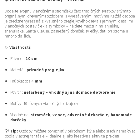
🎄
Drevené vianočné ozdoby – 10 cm
🎄
Dodajte svojmu vianočnému stromčeku čaro tradičných sviatkov s týmito
originálnymi drevenými ozdobami s vyrezávanými motívmi! Každá ozdoba
je precízne vyrezaná z kvalitného preglejkového dreva s jemnými detailmi
vianočných postavičiek a symbolov – nájdete medzi nimi anjelika,
snehuliaka, Santa Clausa, zasnežený domček, sviečky, deti pri strome a
mnoho ďalších.
✨
Vlastnosti:
Priemer:
10 cm
Materiál:
prírodná preglejka
Hrúbka: cca 4
mm
Povrch:
nefarbený – vhodný aj na domáce dotvorenie
Motívy: 10 rôznych vianočných dizajnov
Vhodné na:
stromček, vence, adventné dekorácie, handmade
darčeky
💡
Tip:
Ozdoby môžete ponechať v prírodnom štýle alebo si ich namaľovať
podľa vlastnej fantázie – ideálne aj ako kreatívna aktivita pre deti.